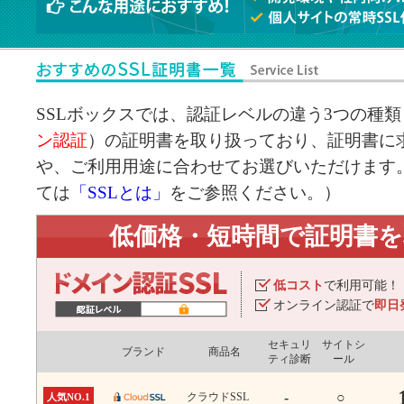
SSLボックスでは、認証レベルの違う3つの種類
ン認証
）の証明書を取り扱っており、証明書に求
や、ご利用用途に合わせてお選びいただけます。
ては
「SSLとは」
をご参照ください。）
低価格・短時間で証明書
低コスト
で利用可能！
オンライン認証で
即日
セキュリ
サイトシ
ブランド
商品名
ティ診断
ール
-
○
クラウドSSL
人気NO.1