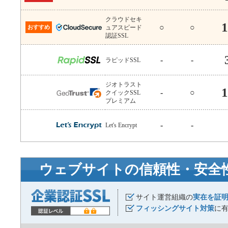
クラウドセキ
1
○
○
おすすめ
ュアスピード
認証SSL
-
-
ラピッドSSL
ジオトラスト
1
-
○
クイックSSL
プレミアム
-
-
Let's Encrypt
ウェブサイトの信頼性・安全
サイト運営組織の
実在を証
フィッシングサイト対策
に