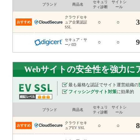
セキュリ
サイトシ
ブランド
商品名
ティ診断
ール
クラウドセキ
3
○
○
おすすめ
ュア企業認証
SSL
セキュア・サ
9
○
○
ーバID
Webサイトの安全性を強力に
最も厳格な認証でサイト運営組織の
フィッシングサイト対策
に効果的
セキュリ
サイトシ
ブランド
商品名
ティ診断
ール
クラウドセキ
8
○
○
おすすめ
ュアEV SSL