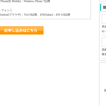
 Phone(IE Mobile)：Windows Phone 7以降
トフォン ]
d(Androidブラウザ)：Ver3.0以降、iOS(Safari)：iOS 4.0以降
高
込
高
格