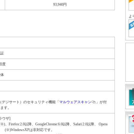
93,940円
よ
認証
程度
団体
Cert（デジサート）のセキュリティ機能「
マルウェアスキャン
」が付
います。
ラウザ]
※)、Firefox:2.0以降、GoogleChrome:6.0以降、Safari:2.0以降、 Opera
 (※)WindowsXPは非対応です。