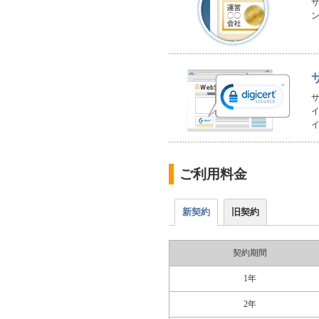
ご利用料金
新契約
旧契約
契約期間
1年
2年