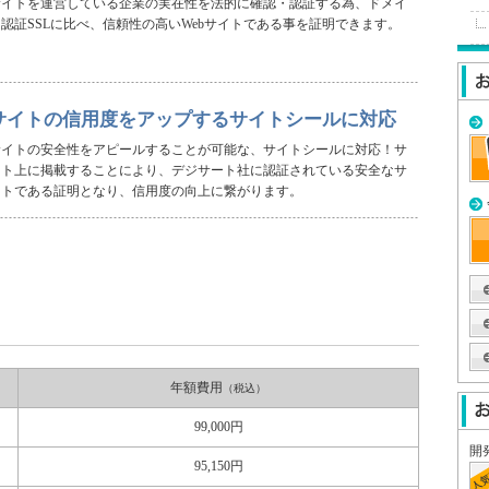
サイトを運営している企業の実在性を法的に確認・認証する為、ドメイ
ン認証SSLに比べ、信頼性の高いWebサイトである事を証明できます。
サイトの信用度をアップするサイトシールに対応
サイトの安全性をアピールすることが可能な、サイトシールに対応！サ
イト上に掲載することにより、デジサート社に認証されている安全なサ
イトである証明となり、信用度の向上に繋がります。
年額費用
（税込）
99,000円
開
95,150円