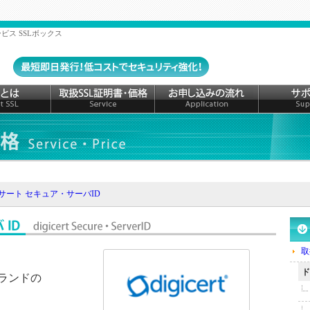
ビス SSLボックス
サート セキュア・サーバID
取
ド
ランドの