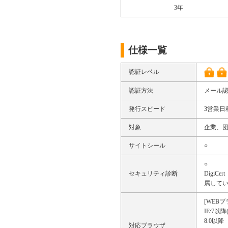
3年
仕様一覧
認証レベル
認証方法
メール
発行スピード
3営業日
対象
企業、
サイトシール
○
○
セキュリティ診断
Digi
属して
[WEBブ
IE:7以降(
8.0以降
対応ブラウザ