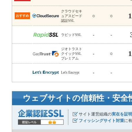
クラウドセキ
1
○
○
おすすめ
ュアスピード
認証SSL
-
-
ラピッドSSL
ジオトラスト
1
-
○
クイックSSL
プレミアム
-
-
Let's Encrypt
ウェブサイトの信頼性・安全
サイト運営組織の
実在を証
フィッシングサイト対策
に