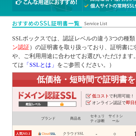
SSLボックスでは、認証レベルの違う3つの種類
ン認証
）の証明書を取り扱っており、証明書に求
や、ご利用用途に合わせてお選びいただけます。
ては
「SSLとは」
をご参照ください。）
低価格・短時間で証明書
低コスト
で利用可能！
オンライン認証で
即日
セキュリ
サイトシ
ブランド
商品名
ティ診断
ール
-
○
クラウドSSL
人気NO.1