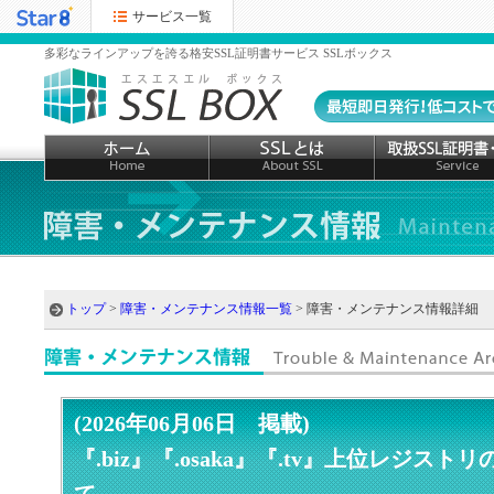
サービス一覧
多彩なラインアップを誇る格安SSL証明書サービス SSLボックス
トップ
>
障害・メンテナンス情報一覧
> 障害・メンテナンス情報詳細
(2026年06月06日 掲載)
『.biz』『.osaka』『.tv』上位レジス