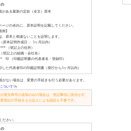
もの
載がある最新の定款（全文）原本
ページの余白に、原本証明を記載してください。
載例】
は、原本と相違ないことを証明します。
*日 （原本証明作成日 ： 3ヶ月以内）
***** （登記上の住所）
** （登記上の組織・会社名）
*** 印 （印鑑証明書の代表者名・登録印）
印した代表者印の印鑑証明書（発行から3ヶ月以内）
載がない場合は、変更の手続きを行う必要があります。
について
所が英文商号の追加のみの場合は、登記事項に該当せず、
変更登記の手続きも公証人による認証も不要です。
ください。
もの