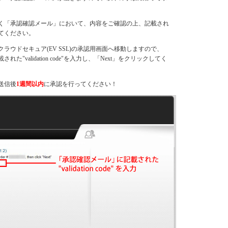
く「承認確認メール」において、内容をご確認の上、記載され
てください。
クラウドセキュア(EV SSL)の承認用画面へ移動しますので、
た"validation code"を入力し、「Next」をクリックしてく
送信後
1週間以内
に承認を行ってください！