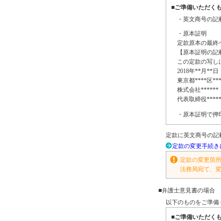
■ご準備いただく
・英文商号の記
・原本証明
定款原本の最終
【原本証明の記
この定款の写し
2018年**月*
東京都****区*
株式会社****
代表取締役***
・原本証明で押
定款に英文商号の記
定款の変更手続き
定款の変更箇
法務局宛て、
■弁護士意見書の場合
以下のものをご準備
■ご準備いただく