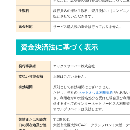
※ただし、証明書の発行審査の経緯によっては変
手数料
銀行振込の振込手数料、翌月後払い（コンビニ／
担とさせていただきます。
返金対応
サービス購入後の返金は行っておりません。
資金決済法に基づく表示
発行事業者
エックスサーバー株式会社
支払い可能金額
上限はございません。
有効期間
原則として有効期間はございません。
ただし、当社の
ネットオウル利用規約
あるい
き、利用者がIDの除名処分を受けた場合及び利
供するすべてのインターネットサービスの利用契
オウルプリペイドは失効します。
苦情または相談窓
〒530-0011
口の所在地及び連
大阪市北区大深町4-20 グランフロント大阪 タワ