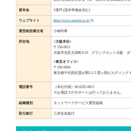
資本金
1億円 (資本準備金含む)
ウェブサイト
https://www.xserver.co.jp
運営統括責任者
小林尚希
所在地
<大阪本社>
〒530-0011
大阪市北区大深町4-20 グランフロント大阪 タワ
<東京オフィス>
〒100-6004
東京都千代田区霞が関3-2-5 霞ヶ関ビルディング 4
電話番号
（本社代表）06-6292-8811
※お電話でのサポートは行っておりません。
組織種別
ネットワークサービス運営組織
取引銀行
三井住友銀行